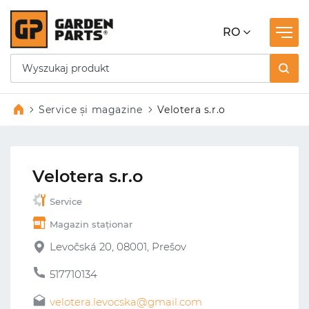
RO
Service și magazine
Velotera s.r.o
Velotera s.r.o
Service
Magazin staționar
Levočská 20, 08001, Prešov
517710134
velotera.levocska@gmail.com