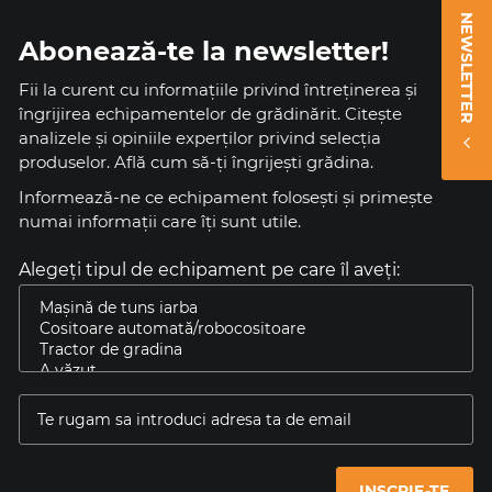
NEWSLETTER
Abonează-te la newsletter!
Fii la curent cu informațiile privind întreținerea și
îngrijirea echipamentelor de grădinărit. Citește
analizele și opiniile experților privind selecția
produselor. Află cum să-ți îngrijești grădina.
Informează-ne ce echipament foloseşti și primeşte
numai informaţii care îţi sunt utile.
Alegeți tipul de echipament pe care îl aveți:
INSCRIE-TE