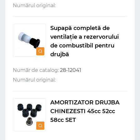
Numărul original:
Supapă completă de
ventilație a rezervorului
de combustibil pentru
drujbă
Număr de catalog:
28-12041
Numărul original:
AMORTIZATOR DRUJBA
CHINEZESTI 45cc 52cc
58cc SET