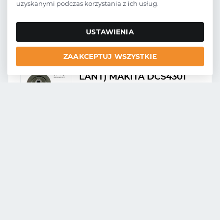
uzyskanymi podczas korzystania z ich usług.
Număr de catalog:
28-05104
Numărul original:
503 87 57-01
USTAWIENIA
ZAAKCEPTUJ WSZYSTKIE
OALA AMBREIAJ (ROATA
LANT) MAKITA DCS4301
.325 7z EVEREST
Număr de catalog:
27-23006
Numărul original:
181223311 , 158927-9
OALA AMBREIAJ (ROATA
LANT) MAKITA DCS3501,
DCS4301 .325 7z EVEREST