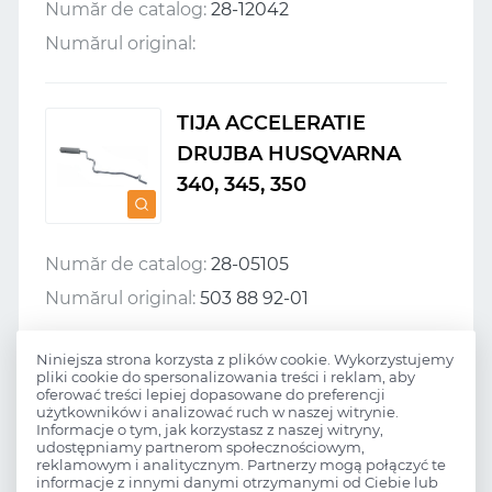
Număr de catalog:
28-12042
Numărul original:
TIJA ACCELERATIE
DRUJBA HUSQVARNA
340, 345, 350
Număr de catalog:
28-05105
Numărul original:
503 88 92-01
Niniejsza strona korzysta z plików cookie. Wykorzystujemy
PLACUTA LAMA
pliki cookie do spersonalizowania treści i reklam, aby
oferować treści lepiej dopasowane do preferencji
HUSQVARNA 340, 345, 350
użytkowników i analizować ruch w naszej witrynie.
Informacje o tym, jak korzystasz z naszej witryny,
udostępniamy partnerom społecznościowym,
reklamowym i analitycznym. Partnerzy mogą połączyć te
informacje z innymi danymi otrzymanymi od Ciebie lub