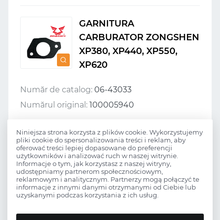
GARNITURA
CARBURATOR ZONGSHEN
XP380, XP440, XP550,
XP620
Număr de catalog:
06-43033
Numărul original:
100005940
Niniejsza strona korzysta z plików cookie. Wykorzystujemy
GARNITURA
pliki cookie do spersonalizowania treści i reklam, aby
oferować treści lepiej dopasowane do preferencji
CARBURATOR ZONGSHEN
użytkowników i analizować ruch w naszej witrynie.
Informacje o tym, jak korzystasz z naszej witryny,
GB680, XP680
udostępniamy partnerom społecznościowym,
reklamowym i analitycznym. Partnerzy mogą połączyć te
informacje z innymi danymi otrzymanymi od Ciebie lub
uzyskanymi podczas korzystania z ich usług.
Număr de catalog:
06-43039
Numărul original:
100005640