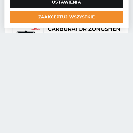
USTAWIENIA
ZAAKCEPTUJ WSZYSTKIE
GARNITURA
CARBURATOR ZONGSHEN
GB680
Număr de catalog:
06-43040
Numărul original:
100005943
GARNITURA CAPAC
SUPAPE ZONGSHEN
GB680, XP680
Număr de catalog:
06-43037