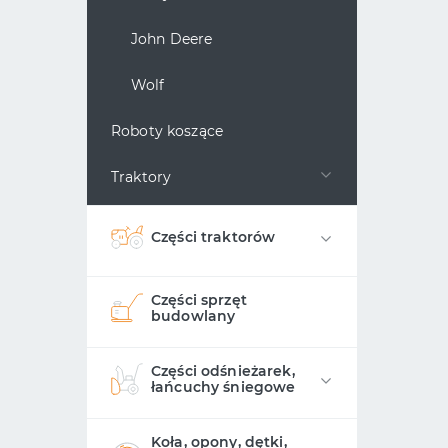
John Deere
Wolf
Roboty koszące
Traktory
Części traktorów
Części sprzęt
budowlany
Części odśnieżarek,
łańcuchy śniegowe
Koła, opony, dętki,