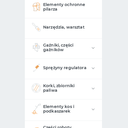
Elementy ochronne
pilarza
Narzędzia, warsztat
Gaźniki, części
gaźników
Sprężyny regulatora
Korki, zbiorniki
paliwa
Elementy kos i
podkaszarek
Części roboty