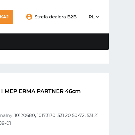
Strefa dealera B2B
PL
KAJ
H MEP ERMA PARTNER 46cm
nalny:
10120680, 10173170, 531 20 50-72, 531 21
 89-01