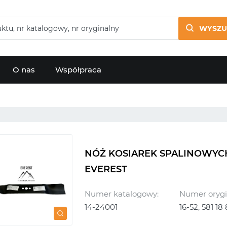
WYSZU
O nas
Współpraca
NÓŻ KOSIAREK SPALINOWYC
EVEREST
Numer katalogowy:
Numer orygi
14-24001
16-52, 581 18