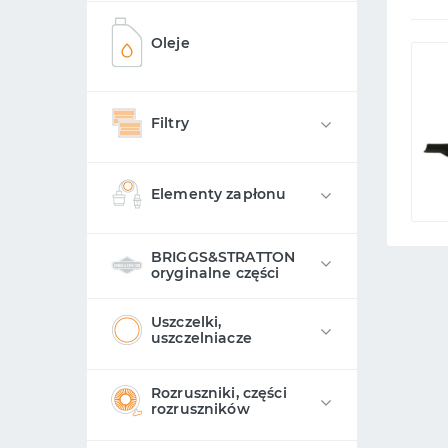
Oleje
Filtry
Elementy zapłonu
BRIGGS&STRATTON
oryginalne części
Uszczelki,
uszczelniacze
Rozruszniki, części
rozruszników