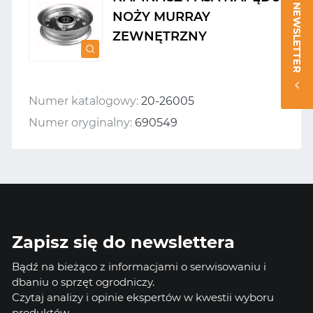
NEWSLETTER
NOŻY MURRAY
ZEWNĘTRZNY
Numer katalogowy:
20-26005
Numer oryginalny:
690549
Zapisz się do newslettera
Bądź na bieżąco z informacjami o serwisowaniu i
dbaniu o sprzęt ogrodniczy.
Czytaj analizy i opinie ekspertów w kwestii wyboru
produktów.