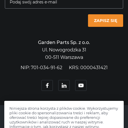
ZAPISZ SIĘ
Garden Parts Sp. z o.o.
Ul. Nowogrodzka 31
00-511 Warszawa
NIP: 701-034-91-62
KRS: 0000431421
Niniejsza strona korzysta z plików cookie. Wykorzystujemy
pliki cookie do spersonalizowania treści i reklam, aby
oferować treści lepiej dopasowane do preferencji
użytkowników i analizować ruch w naszej witrynie.
Informacje o tym, jak korzystasz z naszej witryny,