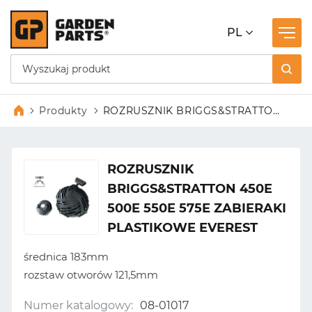
PL
Produkty
ROZRUSZNIK BRIGGS&STRATTON
450E 500E 550E 575E ZABIERAKI
PLASTIKOWE EVEREST
ROZRUSZNIK
BRIGGS&STRATTON 450E
500E 550E 575E ZABIERAKI
PLASTIKOWE EVEREST
średnica 183mm
rozstaw otworów 121,5mm
Numer katalogowy:
08-01017