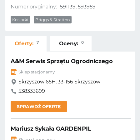
Numer oryginalny:
591139, 593959
Kosiarki
Briggs & Stratton
7
0
Oferty:
Oceny:
A&M Serwis Sprzętu Ogrodniczego
Sklep stacjonarny
Skrzyszów 65H, 33-156 Skrzyszów
538333699
SPRAWDŹ OFERTĘ
Mariusz Sykała GARDENPIL
Sklep stacjonarny