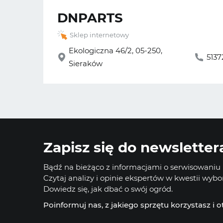
DNPARTS
Sklep internetowy
Ekologiczna 46/2, 05-250,
513
Sieraków
Zapisz się do newsletter
Bądź na bieżąco z informacjami o serwisowaniu i
Czytaj analizy i opinie ekspertów w kwestii wyb
Dowiedz się, jak dbać o swój ogród.
Poinformuj nas, z jakiego sprzętu korzystasz i 