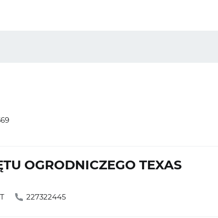
569
ĘTU OGRODNICZEGO TEXAS
ĘT
227322445