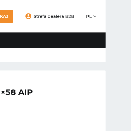
Strefa dealera B2B
PL
KAJ
×58 AIP