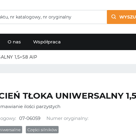
WYSZU
O nas
Współpraca
LNY 1,5×58 AIP
CIEŃ TŁOKA UNIWERSALNY 1,5
mawianie ilości parzystych
logowy:
07-06059
Numer oryginalny:
uniwersalne
Części silników