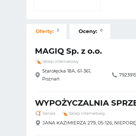
3
0
Oferty:
Oceny:
MAGIQ Sp. z o.o.
Sklep internetowy
Starołęcka 18A, 61-361,
792391
Poznań
WYPOŻYCZALNIA SPRZ
Serwis
Sklep internetowy
JANA KAZIMIERZA 279, 05-126, NIEPOR