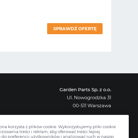
SPRAWDŹ OFERTĘ
Garden Parts Sp. z o.o.
Ul. Nowogrodzka 31
00-511 Warszawa
NIP: 701-034-91-62
KRS: 0000431421
rona korzysta z plików cookie. Wykorzystujemy pliki cookie
izowania treści i reklam, aby oferować treści lepiej
do preferencji użytkowników i analizować ruch w naszej