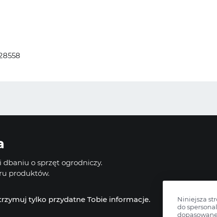
728558
a
 dbaniu o sprzęt ogrodniczy.
oru produktów.
otrzymuj tylko przydatne Tobie informacje.
Niniejsza st
do spersonal
dopasowane 