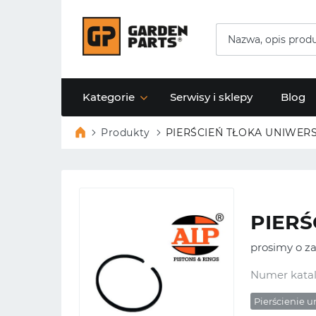
Kategorie
Serwisy i sklepy
Blog
Produkty
PIERŚCIEŃ TŁOKA UNIWERSA
PIERŚ
prosimy o za
Numer kata
Pierścienie 