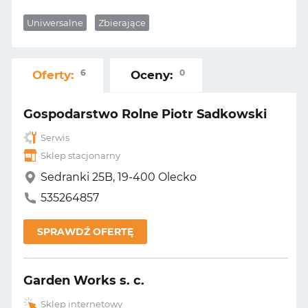
Uniwersalne
Zbierające
6
0
Oferty:
Oceny:
Gospodarstwo Rolne Piotr Sadkowski
Serwis
Sklep stacjonarny
Sedranki 25B, 19-400 Olecko
535264857
SPRAWDŹ OFERTĘ
Garden Works s. c.
Sklep internetowy