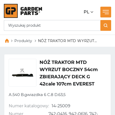
PL
Produkty
NÓŻ TRAKTOR MTD WYRZUT
BOCZNY 54cm ZBIERAJĄCY
DECK G 42cale 107cm EVEREST
NÓŻ TRAKTOR MTD
WYRZUT BOCZNY 54cm
ZBIERAJĄCY DECK G
42cale 107cm EVEREST
A.540 B.gwiazdka 6 C.8 D.63,5
Numer katalogowy:
14-25009
Numer
742-0416, 942-0616, 742-