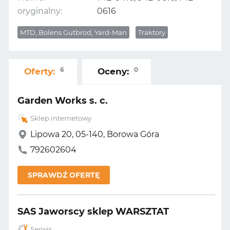
oryginalny:
0616
MTD, Bolens Gutbrod, Yard-Man
Traktory
6
0
Oferty:
Oceny:
Garden Works s. c.
Sklep internetowy
Lipowa 20, 05-140, Borowa Góra
792602604
SPRAWDŹ OFERTĘ
SAS Jaworscy sklep WARSZTAT
Serwis