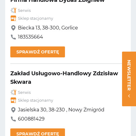
Firma Handlowa Dybaś Zbigniew
Serwis
Sklep stacjonarny
Biecka 13, 38-300, Gorlice
183535664
SPRAWDŹ OFERTĘ
NEWSLETTER
Zakład Usługowo-Handlowy Zdzisław
Skwara
Serwis
Sklep stacjonarny
Jasielska 30, 38-230 , Nowy Żmigród
600881429
SPRAWDŹ OFERTĘ