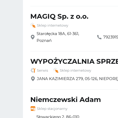
MAGIQ Sp. z o.o.
Sklep internetowy
Starołęcka 18A, 61-361,
792391
Poznań
WYPOŻYCZALNIA SPRZ
Serwis
Sklep internetowy
JANA KAZIMIERZA 279, 05-126, NIEPOR
Niemczewski Adam
Sklep stacjonarny
Słowackiego 2, 86-010