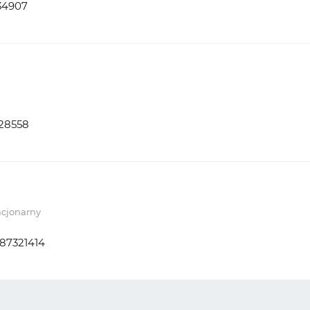
34907
728558
acjonarny
87321414