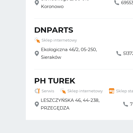
6955
Koronowo
DNPARTS
Sklep internetowy
Ekologiczna 46/2, 05-250,
513
Sieraków
PH TUREK
Serwis
Sklep internetowy
Sklep st
LESZCZYŃSKA 46, 44-238,
7
PRZEGĘDZA