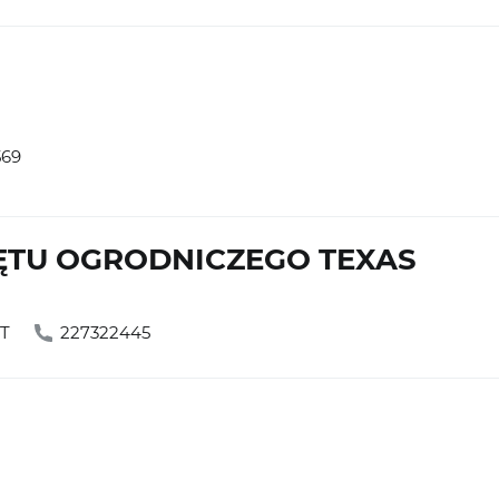
569
ĘTU OGRODNICZEGO TEXAS
ĘT
227322445