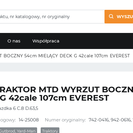
WYSZU
O nas
Współpraca
 BOCZNY 54cm MIELĄCY DECK G 42cale 107cm EVEREST
TRAKTOR MTD WYRZUT BOCZN
G 42cale 107cm EVEREST
zdka 6 C.8 D.63,5
logowy:
14-25008
Numer oryginalny:
742-0416, 942-0616,
Gutbrod, Yard-Man
Traktory