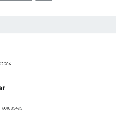
02604
ar
601885495