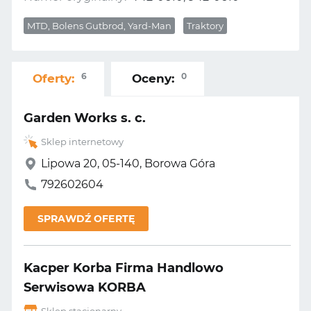
MTD, Bolens Gutbrod, Yard-Man
Traktory
6
0
Oferty:
Oceny:
Garden Works s. c.
Sklep internetowy
Lipowa 20, 05-140, Borowa Góra
792602604
SPRAWDŹ OFERTĘ
Kacper Korba Firma Handlowo
Serwisowa KORBA