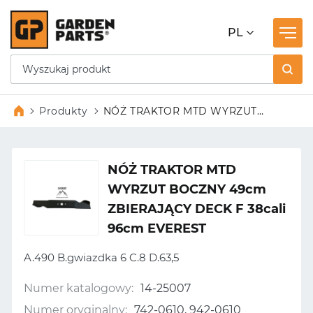
PL
Produkty
NÓŻ TRAKTOR MTD WYRZUT
BOCZNY 49cm ZBIERAJĄCY
DECK F 38cali 96cm EVEREST
NÓŻ TRAKTOR MTD
WYRZUT BOCZNY 49cm
ZBIERAJĄCY DECK F 38cali
96cm EVEREST
A.490 B.gwiazdka 6 C.8 D.63,5
Numer katalogowy:
14-25007
Numer oryginalny:
742-0610, 942-0610