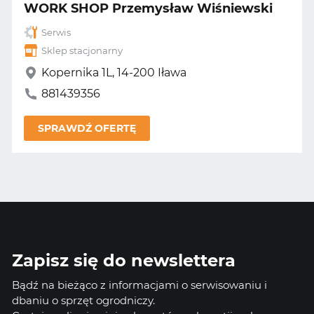
WORK SHOP Przemysław Wiśniewski
Serwis
Sklep stacjonarny
Kopernika 1L, 14-200 Iława
881439356
SPRAWDŹ OFERTĘ
Zapisz się do newslettera
Bądź na bieżąco z informacjami o serwisowaniu i
dbaniu o sprzęt ogrodniczy.