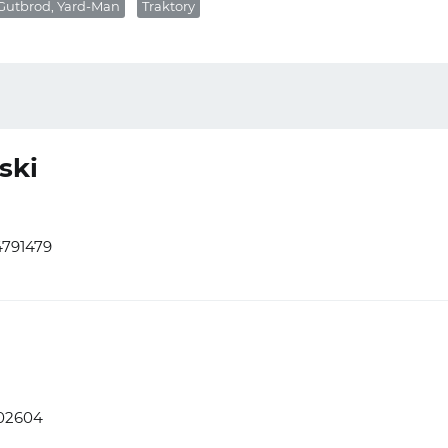
Gutbrod, Yard-Man
Traktory
ski
4791479
02604