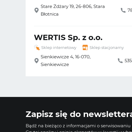
Stare Żdżary 19, 26-806, Stara
7
Błotnica
WERTIS Sp. z o.o.
Sklep internetowy
Sklep stacjonarny
Sienkiewicze 4, 16-070,
53
Sienkiewicze
Zapisz się do newsletter
Bądź na bieżąco z informacjami o serwisowaniu i