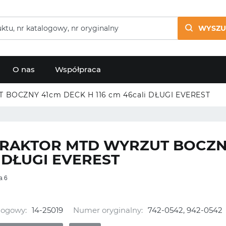
WYSZU
O nas
Współpraca
BOCZNY 41cm DECK H 116 cm 46cali DŁUGI EVEREST
RAKTOR MTD WYRZUT BOCZNY
i DŁUGI EVEREST
a 6
logowy:
14-25019
Numer oryginalny:
742-0542, 942-0542