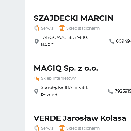
SZAJDECKI MARCIN
Serwis
Sklep stacjonarny
TARGOWA, 18, 37-610,
60949
NAROL
MAGIQ Sp. z o.o.
Sklep internetowy
Starołęcka 18A, 61-361,
792391
Poznań
VERDE Jarosław Kolasa
Serwis
Sklep stacjonarny