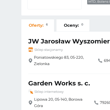
MTD, Bolens 
6
0
Oferty:
Oceny:
JW Jarosław Wyszomier
Sklep stacjonarny
Poniatowskiego 83, 05-220,
69
Zielonka
Garden Works s. c.
Sklep internetowy
Lipowa 20, 05-140, Borowa
7926
Góra