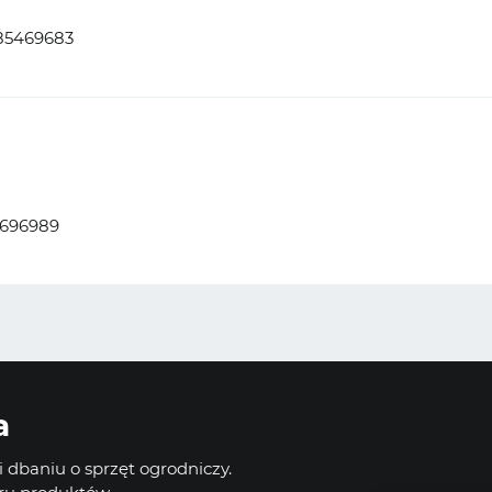
85469683
5696989
a
 dbaniu o sprzęt ogrodniczy.