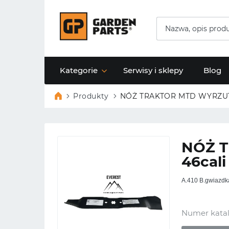
Kategorie
Serwisy i sklepy
Blog
Produkty
NÓŻ TRAKTOR MTD WYRZUT 
NÓŻ T
46cal
A.410 B.gwiazdk
Numer kata