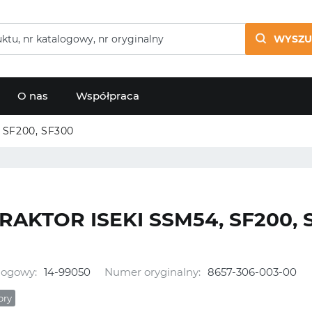
WYSZU
O nas
Współpraca
 SF200, SF300
RAKTOR ISEKI SSM54, SF200, 
logowy:
14-99050
Numer oryginalny:
8657-306-003-00
ory