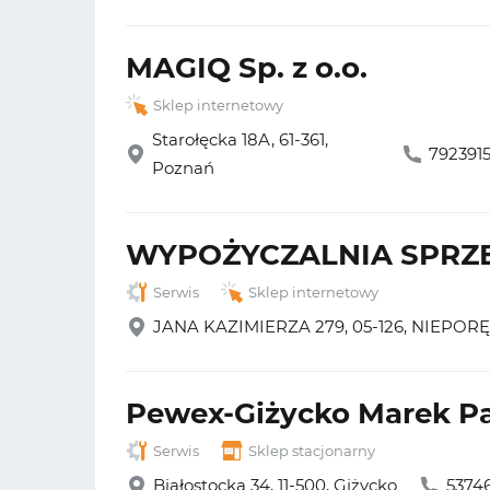
MAGIQ Sp. z o.o.
Sklep internetowy
Starołęcka 18A, 61-361,
792391
Poznań
WYPOŻYCZALNIA SPRZ
Serwis
Sklep internetowy
JANA KAZIMIERZA 279, 05-126, NIEPOR
Pewex-Giżycko Marek P
Serwis
Sklep stacjonarny
Białostocka 34, 11-500, Giżycko
5374