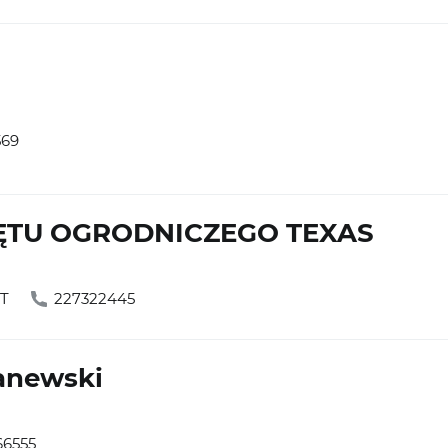
569
ĘTU OGRODNICZEGO TEXAS
ĘT
227322445
anewski
66555