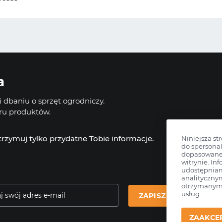
a
 dbaniu o sprzęt ogrodniczy.
oru produktów.
otrzymuj tylko przydatne Tobie informacje.
Niniejsza st
do spersonal
dopasowane 
witrynie. Inf
udostępnia
analityczny
otrzymanymi
usług.
ZAPISZ SIĘ
ZAAKCE