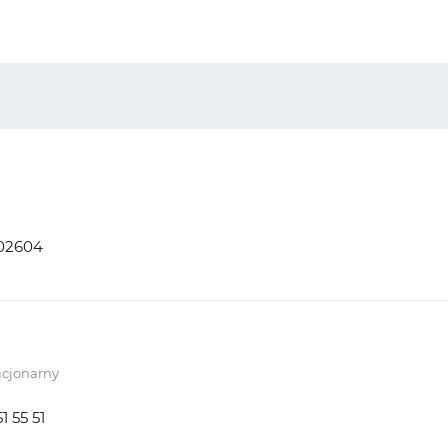
02604
acjonarny
51 55 51