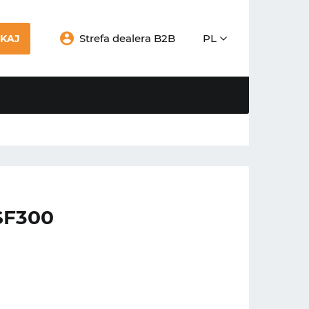
Strefa dealera B2B
PL
KAJ
SF300