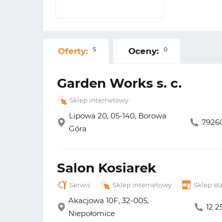
5
0
Oferty:
Oceny:
Garden Works s. c.
Sklep internetowy
Lipowa 20, 05-140, Borowa
7926
Góra
Salon Kosiarek
Serwis
Sklep internetowy
Sklep st
Akacjowa 10F, 32-005,
12 2
Niepołomice