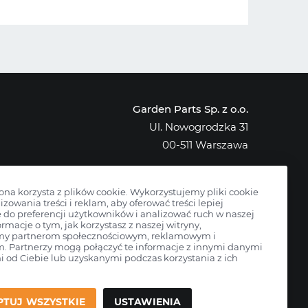
Garden Parts Sp. z o.o.
Ul. Nowogrodzka 31
00-511 Warszawa
NIP: 701-034-91-62
KRS: 0000431421
rona korzysta z plików cookie. Wykorzystujemy pliki cookie
izowania treści i reklam, aby oferować treści lepiej
do preferencji użytkowników i analizować ruch w naszej
ormacje o tym, jak korzystasz z naszej witryny,
my partnerom społecznościowym, reklamowym i
m. Partnerzy mogą połączyć te informacje z innymi danymi
 od Ciebie lub uzyskanymi podczas korzystania z ich
PTUJ WSZYSTKIE
USTAWIENIA