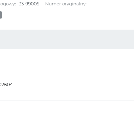
logowy:
33-99005
Numer oryginalny:
x
02604