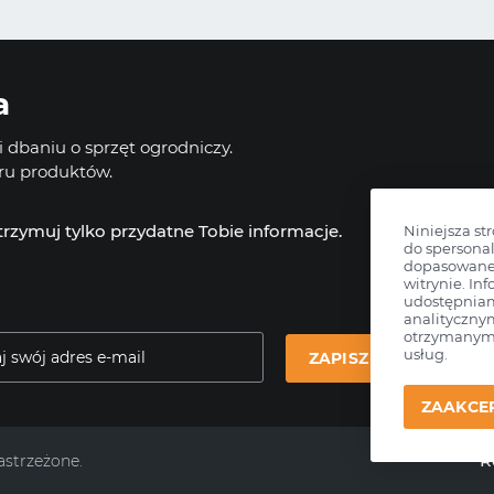
a
 dbaniu o sprzęt ogrodniczy.
oru produktów.
otrzymuj tylko przydatne Tobie informacje.
Niniejsza st
do spersonal
dopasowane 
witrynie. Inf
udostępnia
analityczny
otrzymanymi
usług.
ZAPISZ SIĘ
ZAAKCE
R
astrzeżone.