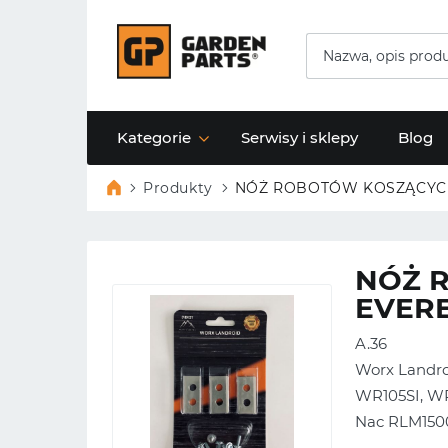
Kategorie
Serwisy i sklepy
Blog
Produkty
NÓŻ ROBOTÓW KOSZĄCYCH 
NÓŻ R
EVER
A.36
Worx Landr
WR105SI, WR1
Nac RLM150