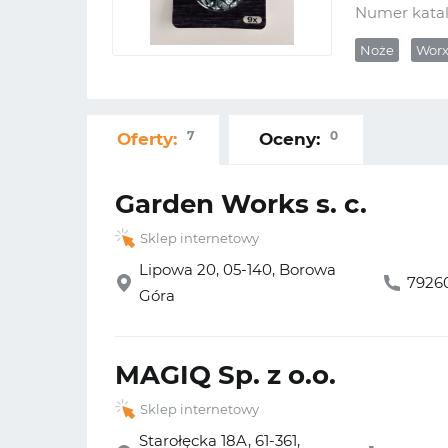
Numer kata
Noże
Wor
7
0
Oferty:
Oceny:
Garden Works s. c.
Sklep internetowy
Lipowa 20, 05-140, Borowa
7926
Góra
MAGIQ Sp. z o.o.
Sklep internetowy
Starołęcka 18A, 61-361,