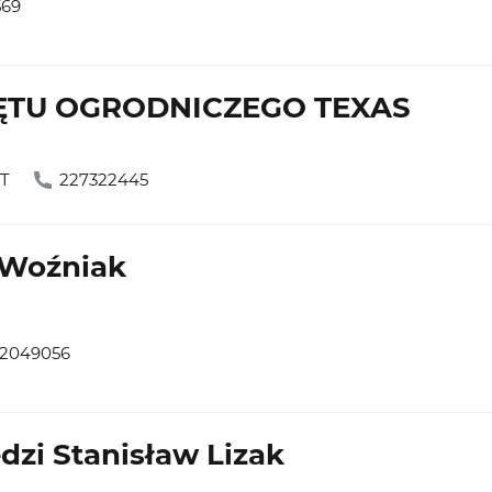
569
ĘTU OGRODNICZEGO TEXAS
ĘT
227322445
 Woźniak
2049056
dzi Stanisław Lizak