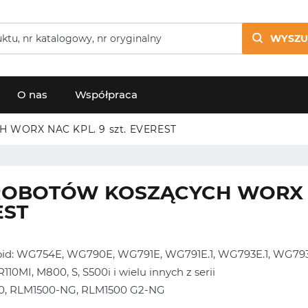
WYSZU
O nas
Współpraca
WORX NAC KPL. 9 szt. EVEREST
OBOTÓW KOSZĄCYCH WORX NA
EST
oid: WG754E, WG790E, WG791E, WG791E.1, WG793E.1, WG7
10MI, M800, S, S500i i wielu innych z serii
0, RLM1500-NG, RLM1500 G2-NG