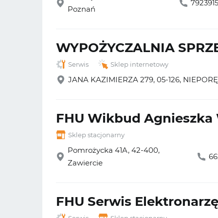
792391
Poznań
WYPOŻYCZALNIA SPRZ
Serwis
Sklep internetowy
JANA KAZIMIERZA 279, 05-126, NIEPOR
FHU Wikbud Agnieszka
Sklep stacjonarny
Pomrożycka 41A, 42-400,
66
Zawiercie
FHU Serwis Elektronarzę