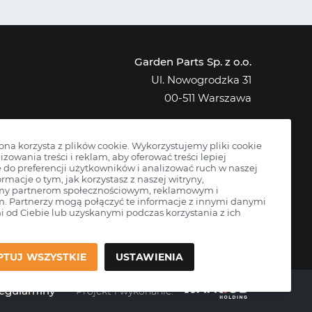
Garden Parts Sp. z o.o.
Ul. Nowogrodzka 31
00-511 Warszawa
NIP: 701-034-91-62
KRS: 0000431421
rona korzysta z plików cookie. Wykorzystujemy pliki cookie
izowania treści i reklam, aby oferować treści lepiej
do preferencji użytkowników i analizować ruch w naszej
ormacje o tym, jak korzystasz z naszej witryny,
my partnerom społecznościowym, reklamowym i
m. Partnerzy mogą połączyć te informacje z innymi danymi
 od Ciebie lub uzyskanymi podczas korzystania z ich
PTUJ WSZYSTKIE
USTAWIENIA
egulaminy
Projekt i wykonanie: