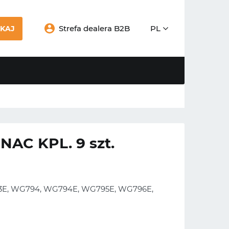
Strefa dealera B2B
PL
KAJ
C KPL. 9 szt.
93E, WG794, WG794E, WG795E, WG796E,