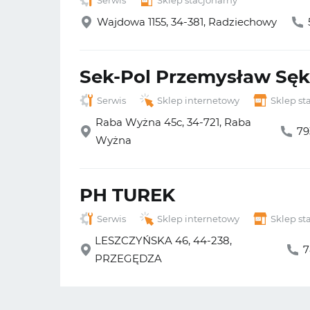
Serwis
Sklep stacjonarny
Wajdowa 1155, 34-381, Radziechowy
Sek-Pol Przemysław Sęk
Serwis
Sklep internetowy
Sklep st
Raba Wyżna 45c, 34-721, Raba
79
Wyżna
PH TUREK
Serwis
Sklep internetowy
Sklep st
LESZCZYŃSKA 46, 44-238,
7
PRZEGĘDZA