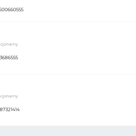
500660555
acjonarny
3686555
acjonarny
87321414