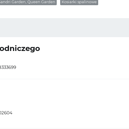
Sandri Garden, Queen Garden
Kosiarki spalinowe
rodniczego
8333699
02604