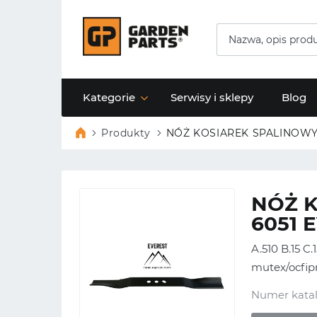
Kategorie
Serwisy i sklepy
Blog
Produkty
NÓŻ KOSIAREK SPALINOWY
NÓŻ 
6051 
A.510 B.15 C.
mutex/ocfip
Numer kata