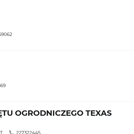
69062
569
ĘTU OGRODNICZEGO TEXAS
ĘT
227322445