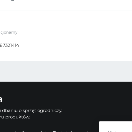
acjonarny
87321414
a
 dbaniu o sprzęt ogrodniczy.
oru produktów.