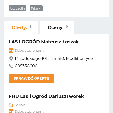
Uszczelki
Pilarki
6
0
Oferty:
Oceny:
LAS I OGRÓD Mateusz Łoszak
Sklep stacjonarny
Piłsudskiego 101a, 23-310, Modliborzyce
605336600
SPRAWDŹ OFERTĘ
FHU Las i Ogród DariuszTworek
Serwis
Sklep stacjonarny