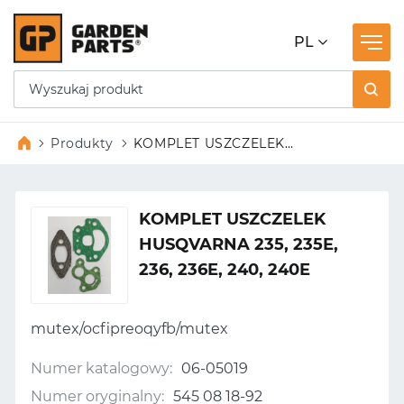
PL
Produkty
KOMPLET USZCZELEK
HUSQVARNA 235, 235E, 236, 236E,
240, 240E
KOMPLET USZCZELEK
HUSQVARNA 235, 235E,
236, 236E, 240, 240E
mutex/ocfipreoqyfb/mutex
Numer katalogowy:
06-05019
Numer oryginalny:
545 08 18-92