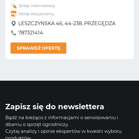
Sklep internetowy
Sklep stacjonarny
LESZCZYŃSKA 46, 44-238, PRZEGĘDZA
787321414
SPRAWDŹ OFERTĘ
Zapisz się do newslettera
Bądź na bieżąco z informacjami o serwisowaniu i
dbaniu o sprzęt ogrodniczy.
Czytaj analizy i opinie ekspertów w kwestii wyboru
produktów.