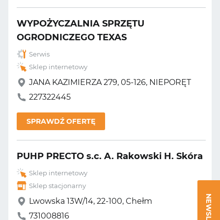
WYPOŻYCZALNIA SPRZĘTU
OGRODNICZEGO TEXAS
Serwis
Sklep internetowy
JANA KAZIMIERZA 279, 05-126, NIEPORĘT
227322445
SPRAWDŹ OFERTĘ
PUHP PRECTO s.c. A. Rakowski H. Skóra
Sklep internetowy
Sklep stacjonarny
NEWSLETTER
Lwowska 13W/14, 22-100, Chełm
731008816