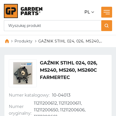
PL
Produkty
GAŹNIK STIHL 024, 026, MS240,
MS260, MS260C FARMERTEC
GAŹNIK STIHL 024, 026,
MS240, MS260, MS260C
FARMERTEC
Numer katalogowy:
10-04013
11211200612, 11211200611,
Numer
11211200650, 11211200606,
oryginalny: