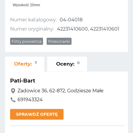
Wysokość 20mm
Numer katalogowy:
04-04018
Numer oryginalny:
42231410600, 42231410601
Filtry powietrza
Przecinarki
7
0
Oferty:
Oceny:
Pati-Bart
Zadowice 36, 62-872, Godziesze Małe
691943324
SPRAWDŹ OFERTĘ