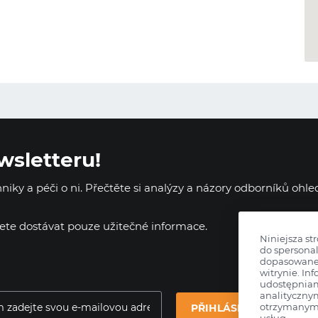
wsletteru!
iky a péči o ni. Přečtěte si analýzy a názory odborníků ohl
dete dostávat pouze užitečné informace.
Niniejsza st
do spersonal
dopasowane 
witrynie. Inf
udostępnia
analityczny
otrzymanymi
PŘIHLÁSIT SE