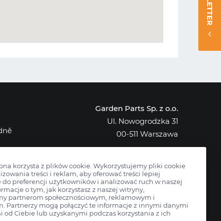
NEWSLETTER
Garden Parts Sp. z o.o.
Ul. Nowogrodzka 31
edně
00-511 Warszawa
NIP: 701-034-91-62
KRS: 0000431421
rona korzysta z plików cookie. Wykorzystujemy pliki cookie
izowania treści i reklam, aby oferować treści lepiej
do preferencji użytkowników i analizować ruch w naszej
ormacje o tym, jak korzystasz z naszej witryny,
my partnerom społecznościowym, reklamowym i
m. Partnerzy mogą połączyć te informacje z innymi danymi
 od Ciebie lub uzyskanymi podczas korzystania z ich