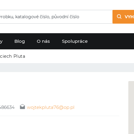
VYH
dy
Blog
O nás
Spolupráce
ciech Pluta
486634
wojtekpluta76@op.pl