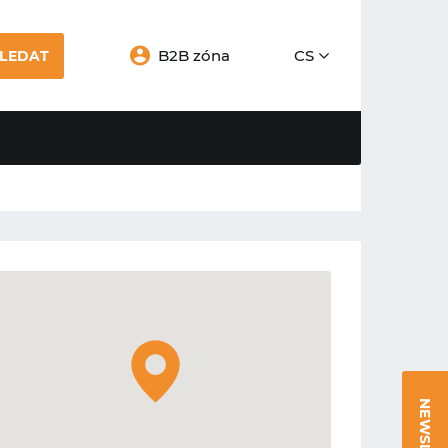
B2B zóna
CS
LEDAT