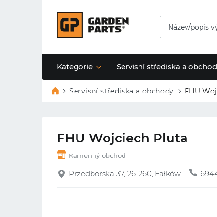
Kategorie
Servisní střediska a obcho
Servisní střediska a obchody
FHU Woj
FHU Wojciech Pluta
Kamenný obchod
Przedborska 37, 26-260, Fałków
694