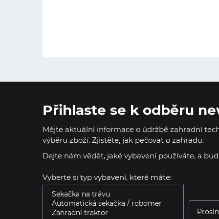
Přihlaste se k odběru ne
Mějte aktuální informace o údržbě zahradní techn
výběru zboží. Zjistěte, jak pečovat o zahradu.
Dejte nám vědět, jaké vybavení používáte, a bu
Vyberte si typ vybavení, které máte: