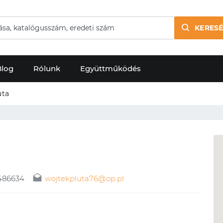
KERESÉ
Blog
Rólunk
Együttműködés
uta
486634
wojtekpluta76@op.pl