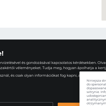
e!
vizelésével és gondozásával kapcsolatos kérdésekben. Olvas
zakértői véleményeket. Tudja meg, hogyan ápolhatja a kertj
znál, és csak olyan információkat fog kapni, amelyek haszn
Niniejsza st
do spersonal
dopasowane 
witrynie. Inf
udostępnia
analityczny
otrzymanymi