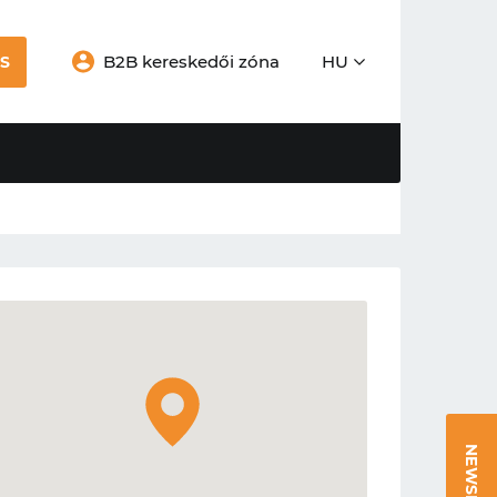
B2B kereskedői zóna
HU
S