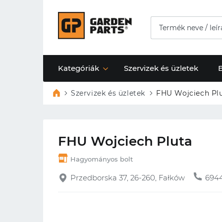
Kategóriák
Szervizek és üzletek
Szervizek és üzletek
FHU Wojciech Pl
FHU Wojciech Pluta
Hagyományos bolt
Przedborska 37, 26-260, Fałków
694