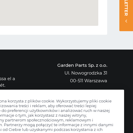
NEWSLETTER
Garden Parts Sp. z o.o.
Ul. Nowogrodzka 31
sa el a
00-511 Warszawa
ét.
NIP: 701-034-91-62
osak az
KRS: 0000431421
rona korzysta z plików cookie. Wykorzystujemy pliki cookie
izowania treści i reklam, aby oferować treści lepiej
do preferencji użytkowników i analizować ruch w naszej
ormacje o tym, jak korzystasz z naszej witryny,
my partnerom społecznościowym, reklamowym i
m. Partnerzy mogą połączyć te informacje z innymi danymi
 od Ciebie lub uzyskanymi podczas korzystania z ich