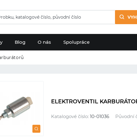
VYH
dy
Blog
O nás
Spolupráce
arburátorů
ELEKTROVENTIL KARBURÁTOR
Katalogové číslo:
10-01036
Původní č