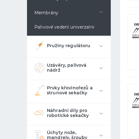
Membrány
Palivové vedení univerzalni
Pružiny regulátoru
Uzávěry, palivová
nádrž
Prvky křovinořezů a
strunové sekačky
Náhradní díly pro
robotické sekačky
Úchyty nože,
mandrely, šrouby