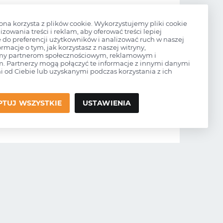
rona korzysta z plików cookie. Wykorzystujemy pliki cookie
izowania treści i reklam, aby oferować treści lepiej
do preferencji użytkowników i analizować ruch w naszej
ormacje o tym, jak korzystasz z naszej witryny,
my partnerom społecznościowym, reklamowym i
0
m. Partnerzy mogą połączyć te informacje z innymi danymi
 od Ciebie lub uzyskanymi podczas korzystania z ich
číslo:
16100Z9L811
PTUJ WSZYSTKIE
USTAWIENIA
REST
číslo:
GND-84