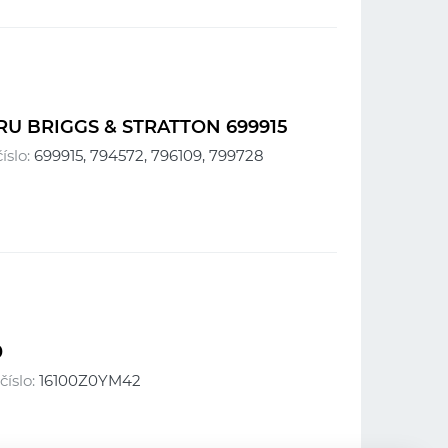
U BRIGGS & STRATTON 699915
íslo:
699915, 794572, 796109, 799728
0
číslo:
16100Z0YM42