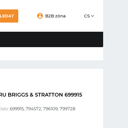
B2B zóna
CS
LEDAT
U BRIGGS & STRATTON 699915
íslo:
699915, 794572, 796109, 799728