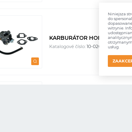
Niniejsza st
do spersonal
dopasowane 
witrynie. Inf
udostępnia
KARBURÁTOR HONDA GCV17
analityczny
otrzymanymi
Katalogové číslo:
10-02027
Původní 
usług.
ZAAKCE
SADA MEMBRÁN GND-84 EVE
Katalogové číslo:
10-42034
Původní 