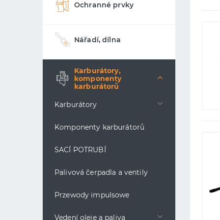
Ochranné prvky
Nářadí, dílna
Karburátory,
komponenty
karburátorů
Karburátory
Komponenty karburátorů
SACÍ POTRUBÍ
Palivová čerpadla a ventily
Przewody impulsowe
Vedení oleje a paliva