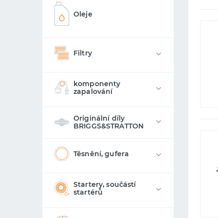
Oleje
Filtry
komponenty
zapalování
Originální díly
BRIGGS&STRATTON
Těsnění, gufera
Startery, součástí
startérů