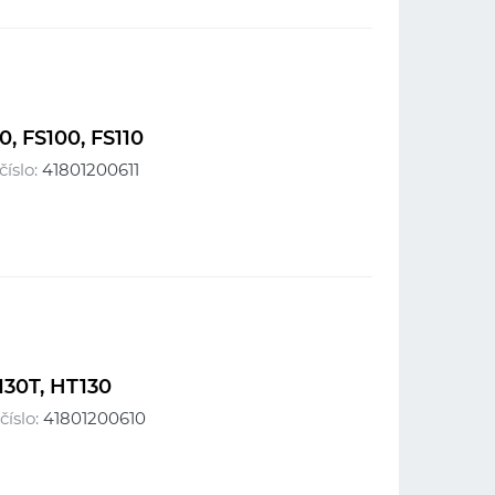
 FS100, FS110
číslo:
41801200611
30T, HT130
číslo:
41801200610