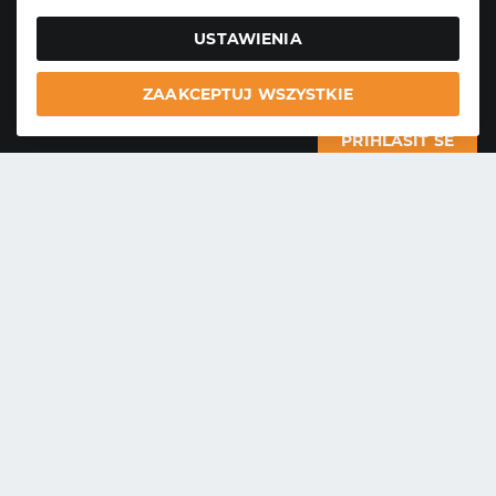
USTAWIENIA
ZAAKCEPTUJ WSZYSTKIE
PRIHLÁSIŤ SE
Garden Parts Sp. z o.o.
Ul. Nowogrodzka 31
00-511 Warszawa
NIP: 701-034-91-62
KRS: 0000431421