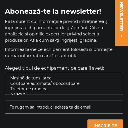
NEWSLETTER
Abonează-te la newsletter!
Fii la curent cu informațiile privind întreținerea și
îngrijirea echipamentelor de grădinărit. Citește
analizele și opiniile experților privind selecția
produselor. Află cum să-ți îngrijești grădina.
Informează-ne ce echipament foloseşti și primeşte
numai informaţii care îţi sunt utile.
Alegeți tipul de echipament pe care îl aveți:
INSCRIE-TE