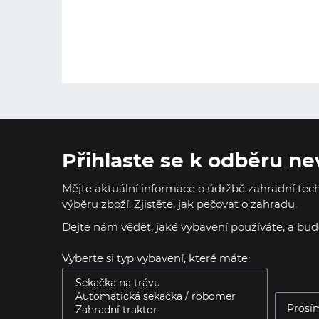
Přihlaste se k odběru ne
Mějte aktuální informace o údržbě zahradní techn
výběru zboží. Zjistěte, jak pečovat o zahradu.
Dejte nám vědět, jaké vybavení používáte, a bu
Vyberte si typ vybavení, které máte: