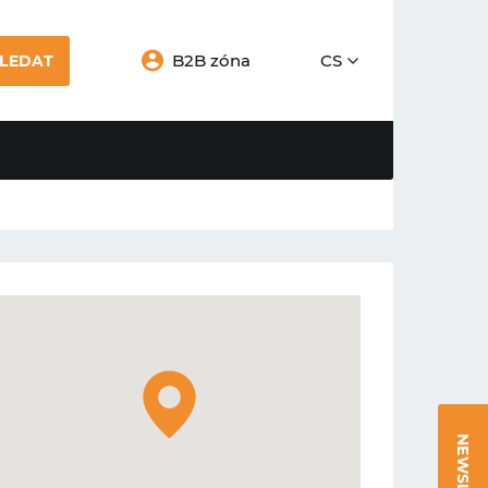
B2B zóna
CS
LEDAT