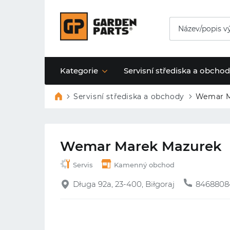
Kategorie
Servisní střediska a obcho
Servisní střediska a obchody
Wemar M
Wemar Marek Mazurek
Servis
Kamenný obchod
Długa 92a, 23-400, Biłgoraj
8468808