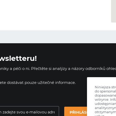
wsletteru!
iky a péči o ni. Přečtěte si analýzy a názory odborníků ohl
dete dostávat pouze užitečné informace.
Niniejsza st
do spersonal
dopasowane 
witrynie. Inf
udostępnia
analityczny
otrzymanymi
PŘIHLÁSIT SE