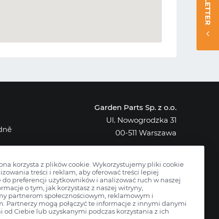
NEWSLETTER
Garden Parts Sp. z o.o.
Ul. Nowogrodzka 31
edně
00-511 Warszawa
NIP: 701-034-91-62
KRS: 0000431421
rona korzysta z plików cookie. Wykorzystujemy pliki cookie
izowania treści i reklam, aby oferować treści lepiej
do preferencji użytkowników i analizować ruch w naszej
ormacje o tym, jak korzystasz z naszej witryny,
my partnerom społecznościowym, reklamowym i
m. Partnerzy mogą połączyć te informacje z innymi danymi
 od Ciebie lub uzyskanymi podczas korzystania z ich