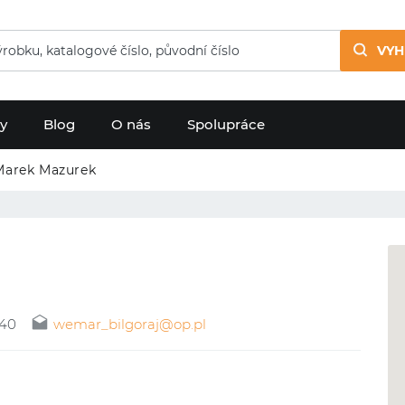
VYH
dy
Blog
O nás
Spolupráce
arek Mazurek
40
wemar_bilgoraj@op.pl