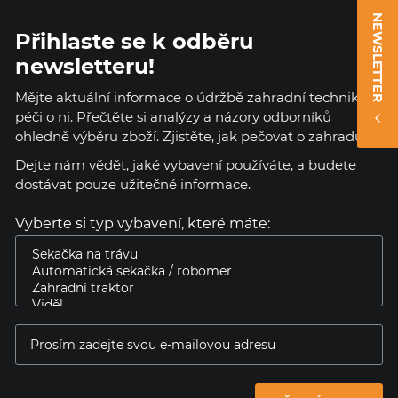
NEWSLETTER
Přihlaste se k odběru
newsletteru!
Mějte aktuální informace o údržbě zahradní techniky a
péči o ni. Přečtěte si analýzy a názory odborníků
ohledně výběru zboží. Zjistěte, jak pečovat o zahradu.
Dejte nám vědět, jaké vybavení používáte, a budete
dostávat pouze užitečné informace.
Vyberte si typ vybavení, které máte: