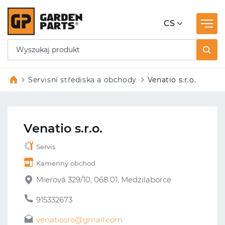
CS
Servisní střediska a obchody
Venatio s.r.o.
Venatio s.r.o.
Servis
Kamenný obchod
Mierová 329/10, 068 01, Medzilaborce
915332673
venatiosro@gmail.com