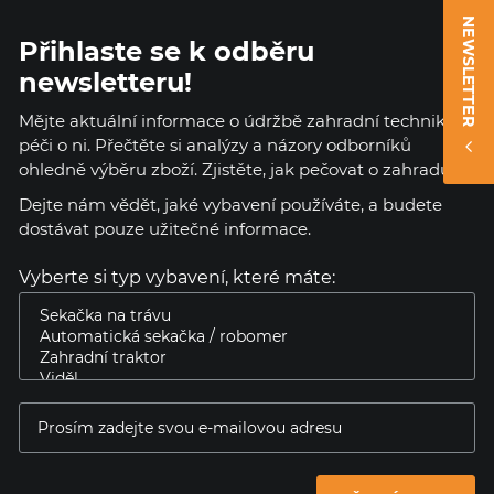
NEWSLETTER
Přihlaste se k odběru
newsletteru!
Mějte aktuální informace o údržbě zahradní techniky a
péči o ni. Přečtěte si analýzy a názory odborníků
ohledně výběru zboží. Zjistěte, jak pečovat o zahradu.
Dejte nám vědět, jaké vybavení používáte, a budete
dostávat pouze užitečné informace.
Vyberte si typ vybavení, které máte: