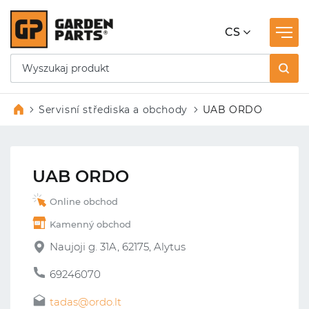
CS
Servisní střediska a obchody
UAB ORDO
UAB ORDO
Online obchod
Kamenný obchod
Naujoji g. 31A, 62175, Alytus
69246070
tadas@ordo.lt