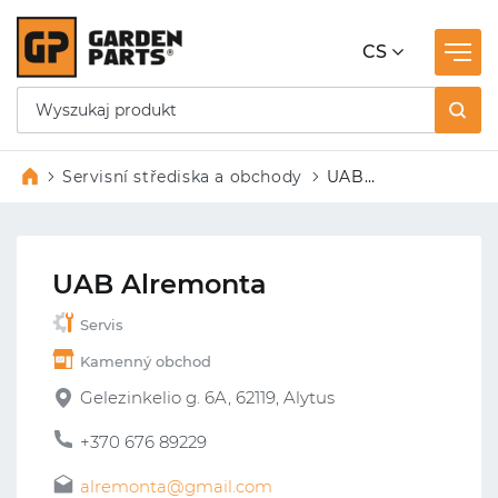
CS
Servisní střediska a obchody
UAB
Alremonta
UAB Alremonta
Servis
Kamenný obchod
Gelezinkelio g. 6A, 62119, Alytus
+370 676 89229
alremonta@gmail.com