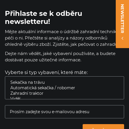
NEWSLETTER
Přihlaste se k odběru
newsletteru!
Mějte aktuální informace o údržbě zahradní techniky a
péči o ni. Přečtěte si analýzy a názory odborníků
ohledně výběru zboží. Zjistěte, jak pečovat o zahradu.
Dejte nám vědět, jaké vybavení používáte, a budete
dostávat pouze užitečné informace.
Vyberte si typ vybavení, které máte: