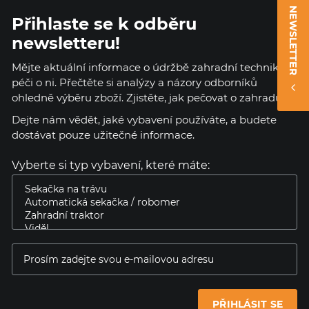
NEWSLETTER
Přihlaste se k odběru
newsletteru!
Mějte aktuální informace o údržbě zahradní techniky a
péči o ni. Přečtěte si analýzy a názory odborníků
ohledně výběru zboží. Zjistěte, jak pečovat o zahradu.
Dejte nám vědět, jaké vybavení používáte, a budete
dostávat pouze užitečné informace.
Vyberte si typ vybavení, které máte:
PŘIHLÁSIT SE