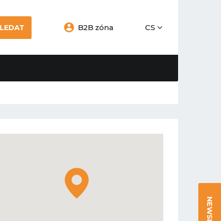
B2B zóna
CS
LEDAT