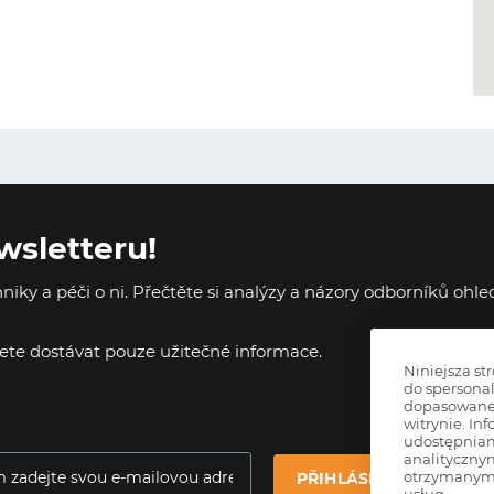
wsletteru!
iky a péči o ni. Přečtěte si analýzy a názory odborníků ohl
dete dostávat pouze užitečné informace.
Niniejsza st
do spersonal
dopasowane 
witrynie. Inf
udostępnia
analityczny
otrzymanymi
PŘIHLÁSIT SE