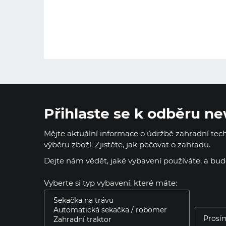
Přihlaste se k odběru ne
Mějte aktuální informace o údržbě zahradní techn
výběru zboží. Zjistěte, jak pečovat o zahradu.
Dejte nám vědět, jaké vybavení používáte, a bu
Vyberte si typ vybavení, které máte: