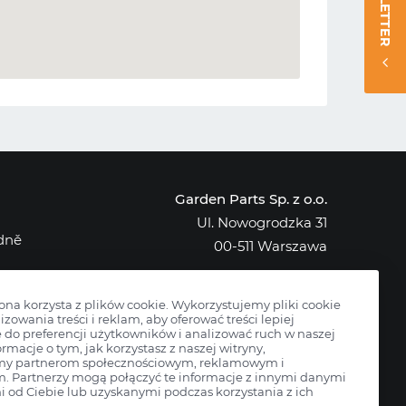
NEWSLETTER
Garden Parts Sp. z o.o.
Ul. Nowogrodzka 31
edně
00-511 Warszawa
NIP: 701-034-91-62
KRS: 0000431421
rona korzysta z plików cookie. Wykorzystujemy pliki cookie
izowania treści i reklam, aby oferować treści lepiej
do preferencji użytkowników i analizować ruch w naszej
ormacje o tym, jak korzystasz z naszej witryny,
my partnerom społecznościowym, reklamowym i
m. Partnerzy mogą połączyć te informacje z innymi danymi
 od Ciebie lub uzyskanymi podczas korzystania z ich