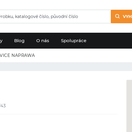
VYH
dy
Blog
O nás
Spolupráce
RVICE NAPRAWA
743