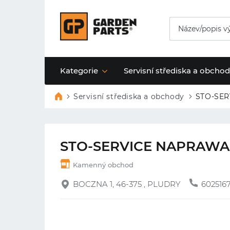
Kategorie
Servisní střediska a obcho
Servisní střediska a obchody
STO-SE
STO-SERVICE NAPRAWA
Kamenný obchod
BOCZNA 1, 46-375 , PLUDRY
602516