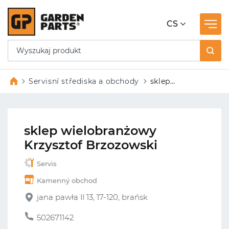
CS
Servisní střediska a obchody
sklep
wielobranżowy
Krzysztof
Brzozowski
sklep wielobranżowy
Krzysztof Brzozowski
Servis
Kamenný obchod
jana pawła II 13, 17-120, brańsk
502671142