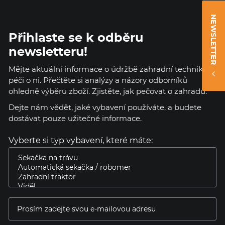
NEWSLETTER
Přihlaste se k odběru
newsletteru!
Mějte aktuální informace o údržbě zahradní techniky a
péči o ni. Přečtěte si analýzy a názory odborníků
ohledně výběru zboží. Zjistěte, jak pečovat o zahradu.
Dejte nám vědět, jaké vybavení používáte, a budete
dostávat pouze užitečné informace.
Vyberte si typ vybavení, které máte: