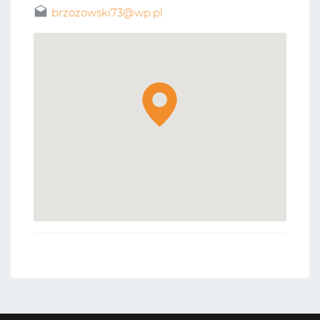
brzozowski73@wp.pl