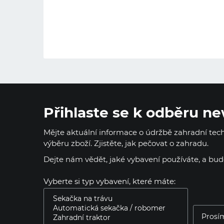
Přihlaste se k odběru ne
Mějte aktuální informace o údržbě zahradní techn
výběru zboží. Zjistěte, jak pečovat o zahradu.
Dejte nám vědět, jaké vybavení používáte, a bu
Vyberte si typ vybavení, které máte: