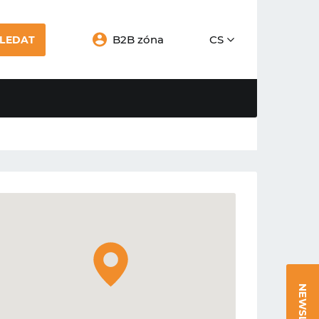
B2B zóna
CS
LEDAT