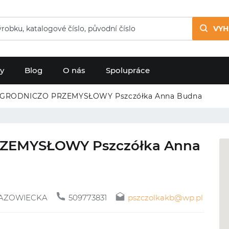
VYH
dy
Blog
O nás
Spolupráce
GRODNICZO PRZEMYSŁOWY Pszczółka Anna Budna
ZEMYSŁOWY Pszczółka Anna
MAZOWIECKA
509773831
pszczolkakb@wp.pl