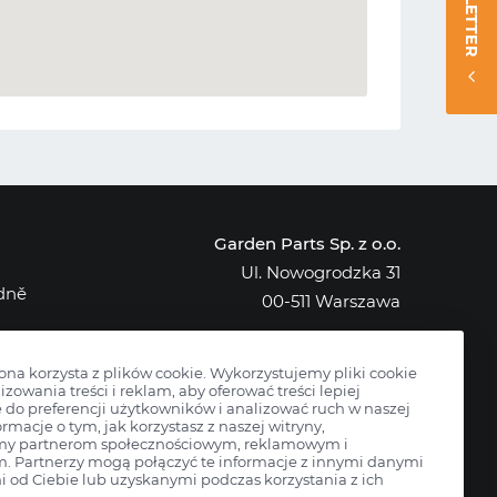
NEWSLETTER
Garden Parts Sp. z o.o.
Ul. Nowogrodzka 31
edně
00-511 Warszawa
NIP: 701-034-91-62
KRS: 0000431421
rona korzysta z plików cookie. Wykorzystujemy pliki cookie
izowania treści i reklam, aby oferować treści lepiej
do preferencji użytkowników i analizować ruch w naszej
ormacje o tym, jak korzystasz z naszej witryny,
my partnerom społecznościowym, reklamowym i
m. Partnerzy mogą połączyć te informacje z innymi danymi
 od Ciebie lub uzyskanymi podczas korzystania z ich