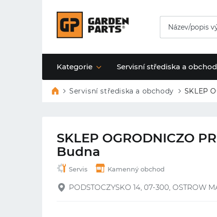
Kategorie
Servisní střediska a obcho
Servisní střediska a obchody
SKLEP O
SKLEP OGRODNICZO PR
Budna
Servis
Kamenný obchod
PODSTOCZYSKO 14, 07-300, OSTROW 