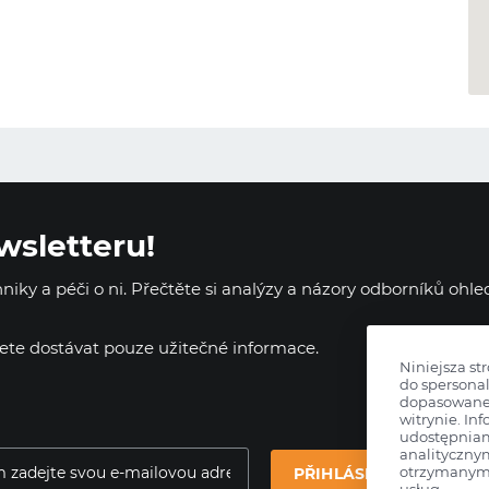
wsletteru!
iky a péči o ni. Přečtěte si analýzy a názory odborníků ohl
dete dostávat pouze užitečné informace.
Niniejsza st
do spersonal
dopasowane 
witrynie. Inf
udostępnia
analityczny
otrzymanymi
PŘIHLÁSIT SE