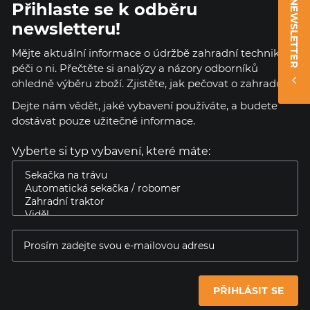
NEWSLETTER
Přihlaste se k odběru
newsletteru!
Mějte aktuální informace o údržbě zahradní techniky a
péči o ni. Přečtěte si analýzy a názory odborníků
ohledně výběru zboží. Zjistěte, jak pečovat o zahradu.
Dejte nám vědět, jaké vybavení používáte, a budete
dostávat pouze užitečné informace.
Vyberte si typ vybavení, které máte:
PŘIHLÁSIT SE