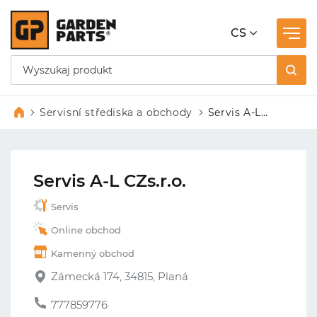
CS
Servisní střediska a obchody
Servis A-L
CZs.r.o.
Servis A-L CZs.r.o.
Servis
Online obchod
Kamenný obchod
Zámecká 174, 34815, Planá
777859776