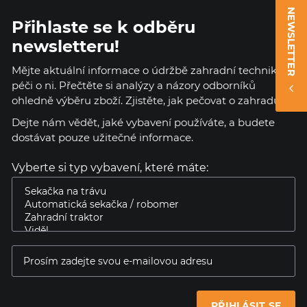
NEWSLETTER
Přihlaste se k odběru
newsletteru!
Mějte aktuální informace o údržbě zahradní techniky a
péči o ni. Přečtěte si analýzy a názory odborníků
ohledně výběru zboží. Zjistěte, jak pečovat o zahradu.
Dejte nám vědět, jaké vybavení používáte, a budete
dostávat pouze užitečné informace.
Vyberte si typ vybavení, které máte:
PŘIHLÁSIT SE