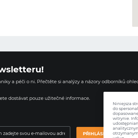
wsletteru!
iky a péči o ni. Přečtěte si analýzy a názory odborníků ohl
dete dostávat pouze užitečné informace.
Niniejsza st
do spersonal
dopasowane 
witrynie. Inf
udostępnia
analityczny
otrzymanymi
PŘIHLÁSIT SE