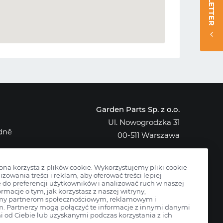
NEWSLETTER
Garden Parts Sp. z o.o.
Ul. Nowogrodzka 31
edně
00-511 Warszawa
NIP: 701-034-91-62
KRS: 0000431421
rona korzysta z plików cookie. Wykorzystujemy pliki cookie
izowania treści i reklam, aby oferować treści lepiej
do preferencji użytkowników i analizować ruch w naszej
ormacje o tym, jak korzystasz z naszej witryny,
my partnerom społecznościowym, reklamowym i
m. Partnerzy mogą połączyć te informacje z innymi danymi
 od Ciebie lub uzyskanymi podczas korzystania z ich