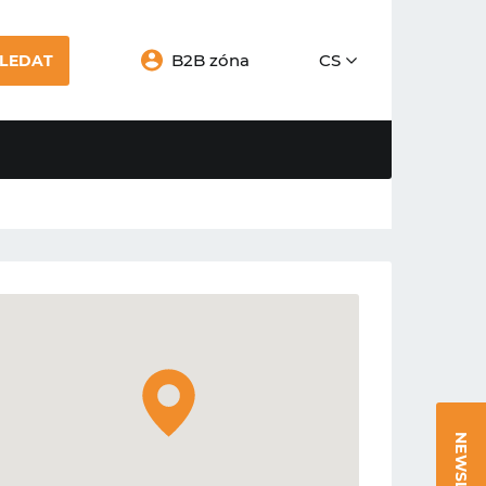
B2B zóna
CS
LEDAT