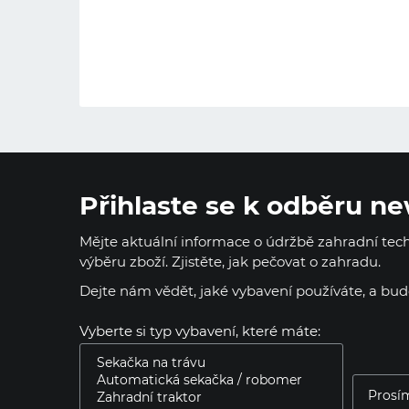
Přihlaste se k odběru ne
Mějte aktuální informace o údržbě zahradní techn
výběru zboží. Zjistěte, jak pečovat o zahradu.
Dejte nám vědět, jaké vybavení používáte, a bu
Vyberte si typ vybavení, které máte: