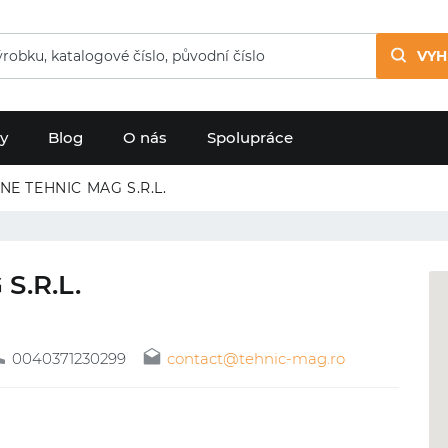
VYH
dy
Blog
O nás
Spolupráce
NE TEHNIC MAG S.R.L.
S.R.L.
0040371230299
contact@tehnic-mag.ro