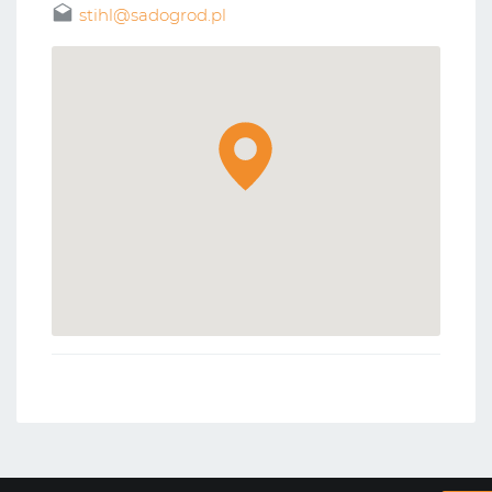
stihl@sadogrod.pl