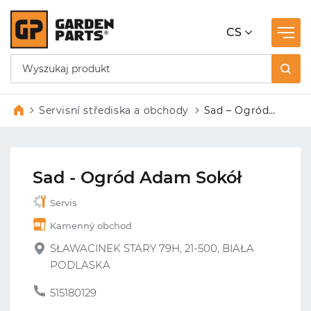
CS
Servisní střediska a obchody
Sad – Ogród
Adam Sokół
Sad - Ogród Adam Sokół
Servis
Kamenný obchod
SŁAWACINEK STARY 79H, 21-500, BIAŁA
PODLASKA
515180129