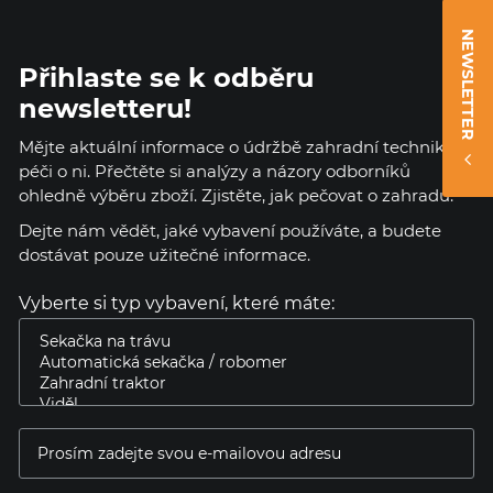
NEWSLETTER
Přihlaste se k odběru
newsletteru!
Mějte aktuální informace o údržbě zahradní techniky a
péči o ni. Přečtěte si analýzy a názory odborníků
ohledně výběru zboží. Zjistěte, jak pečovat o zahradu.
Dejte nám vědět, jaké vybavení používáte, a budete
dostávat pouze užitečné informace.
Vyberte si typ vybavení, které máte: