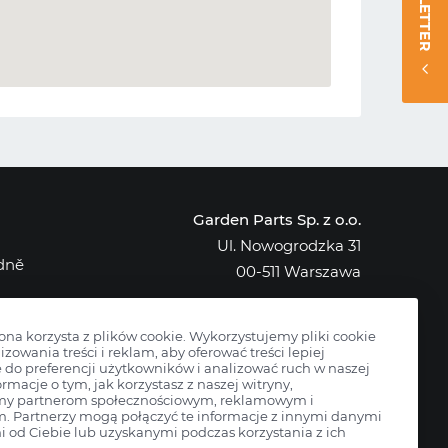
NEWSLETTER
Garden Parts Sp. z o.o.
Ul. Nowogrodzka 31
edně
00-511 Warszawa
NIP: 701-034-91-62
KRS: 0000431421
rona korzysta z plików cookie. Wykorzystujemy pliki cookie
izowania treści i reklam, aby oferować treści lepiej
do preferencji użytkowników i analizować ruch w naszej
ormacje o tym, jak korzystasz z naszej witryny,
my partnerom społecznościowym, reklamowym i
m. Partnerzy mogą połączyć te informacje z innymi danymi
 od Ciebie lub uzyskanymi podczas korzystania z ich