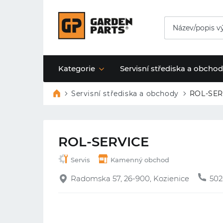
Kategorie
Servisní střediska a obcho
Servisní střediska a obchody
ROL-SER
ROL-SERVICE
Servis
Kamenný obchod
Radomska 57, 26-900, Kozienice
502