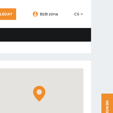
B2B zóna
CS
LEDAT