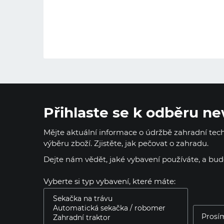
Přihlaste se k odběru ne
Mějte aktuální informace o údržbě zahradní techn
výběru zboží. Zjistěte, jak pečovat o zahradu.
Dejte nám vědět, jaké vybavení používáte, a bu
Vyberte si typ vybavení, které máte: