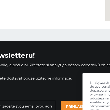
wsletteru!
iky a péči o ni. Přečtěte si analýzy a názory odborníků ohl
dete dostávat pouze užitečné informace.
Niniejsza st
do spersonal
dopasowane 
witrynie. Inf
udostępnia
analityczny
otrzymanymi
PŘIHLÁSIT SE