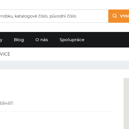
VYH
dy
Blog
O nás
Spolupráce
VICE
684811