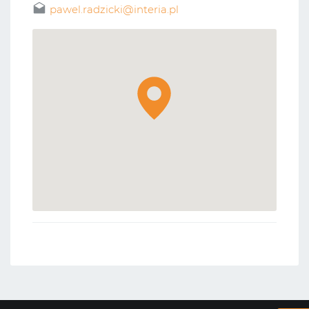
pawel.radzicki@interia.pl