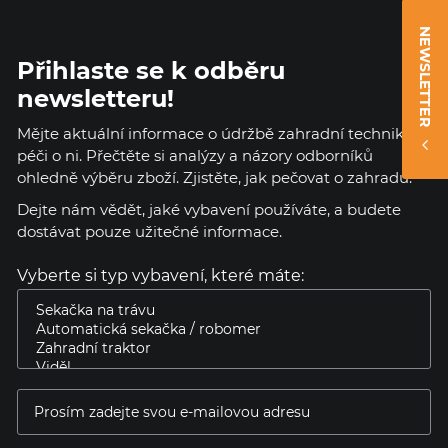
NEWSLETTER
Přihlaste se k odběru
newsletteru!
Mějte aktuální informace o údržbě zahradní techniky a
péči o ni. Přečtěte si analýzy a názory odborníků
ohledně výběru zboží. Zjistěte, jak pečovat o zahradu.
Dejte nám vědět, jaké vybavení používáte, a budete
dostávat pouze užitečné informace.
Vyberte si typ vybavení, které máte: