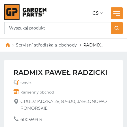
CS
Servisní střediska a obchody
RADMIX
PAWEŁ
RADZICKI
RADMIX PAWEŁ RADZICKI
Servis
Kamenný obchod
GRUDZIĄDZKA 28, 87-330, JABŁONOWO
POMORSKIE
600559914