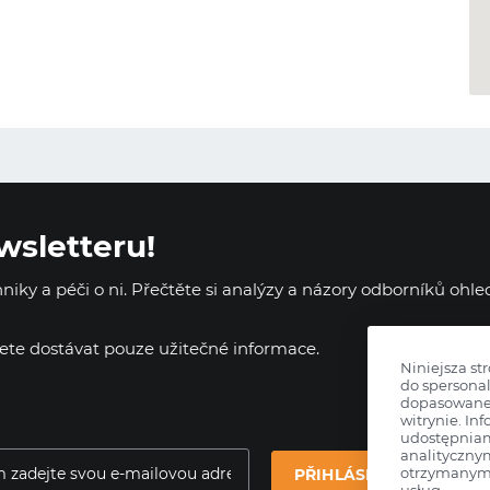
wsletteru!
iky a péči o ni. Přečtěte si analýzy a názory odborníků ohl
dete dostávat pouze užitečné informace.
Niniejsza st
do spersonal
dopasowane 
witrynie. Inf
udostępnia
analityczny
otrzymanymi
PŘIHLÁSIT SE