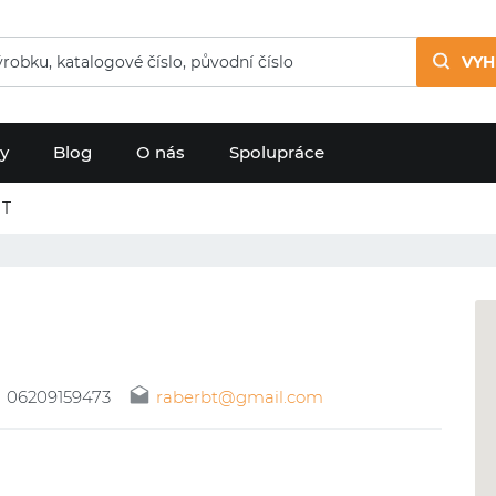
VYH
dy
Blog
O nás
Spolupráce
BT
06209159473
raberbt@gmail.com