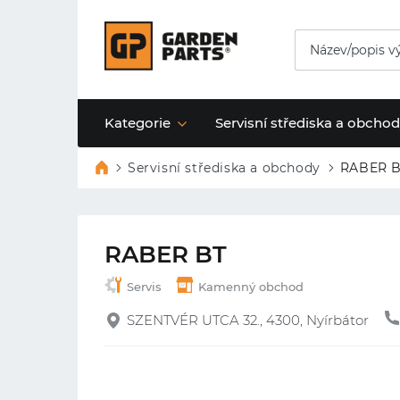
Kategorie
Servisní střediska a obcho
Servisní střediska a obchody
RABER 
RABER BT
Servis
Kamenný obchod
SZENTVÉR UTCA 32., 4300, Nyírbátor