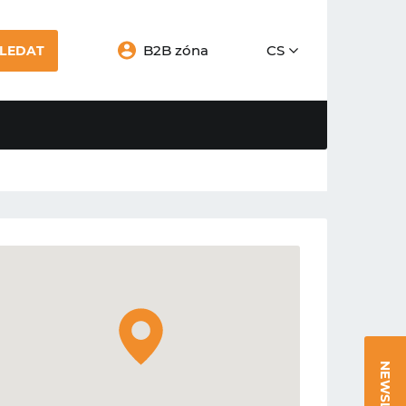
B2B zóna
CS
LEDAT