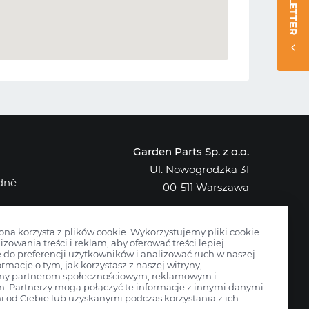
NEWSLETTER
Garden Parts Sp. z o.o.
Ul. Nowogrodzka 31
edně
00-511 Warszawa
NIP: 701-034-91-62
KRS: 0000431421
rona korzysta z plików cookie. Wykorzystujemy pliki cookie
izowania treści i reklam, aby oferować treści lepiej
do preferencji użytkowników i analizować ruch w naszej
ormacje o tym, jak korzystasz z naszej witryny,
my partnerom społecznościowym, reklamowym i
m. Partnerzy mogą połączyć te informacje z innymi danymi
 od Ciebie lub uzyskanymi podczas korzystania z ich