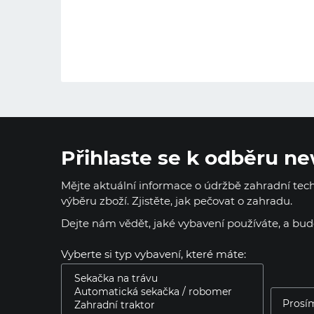
Přihlaste se k odběru ne
Mějte aktuální informace o údržbě zahradní techn
výběru zboží. Zjistěte, jak pečovat o zahradu.
Dejte nám vědět, jaké vybavení používáte, a bu
Vyberte si typ vybavení, které máte: