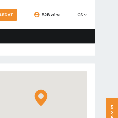
B2B zóna
CS
LEDAT