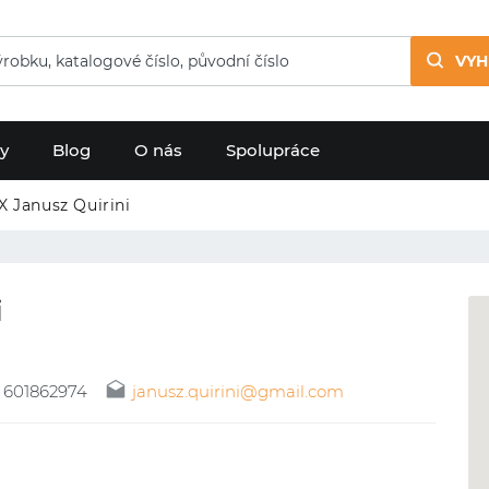
VYH
dy
Blog
O nás
Spolupráce
 Janusz Quirini
i
601862974
janusz.quirini@gmail.com