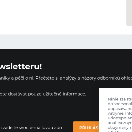
wsletteru!
iky a péči o ni. Přečtěte si analýzy a názory odborníků ohl
dete dostávat pouze užitečné informace.
Niniejsza st
do spersonal
dopasowane 
witrynie. Inf
udostępnia
analityczny
otrzymanymi
PŘIHLÁSIT SE