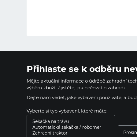
Přihlaste se k odběru ne
Mějte aktuální informace o údržbě zahradní techn
výběru zboží. Zjistěte, jak pečovat o zahradu.
Dejte nám vědět, jaké vybavení používáte, a bu
Vyberte si typ vybavení, které máte: