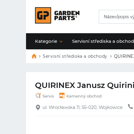
Kategorie
Servisní střediska a obcho
Servisní střediska a obchody
QUIRINEX
QUIRINEX Janusz Quirin
Servis
Kamenný obchod
ul. Wrocławska 11, 55-020, Wojkowice