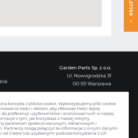
NEWSLETTER
Garden Parts Sp. z o.o.
Ul. Nowogrodzka 31
edně
00-511 Warszawa
NIP: 701-034-91-62
KRS: 0000431421
rona korzysta z plików cookie. Wykorzystujemy pliki cookie
izowania treści i reklam, aby oferować treści lepiej
do preferencji użytkowników i analizować ruch w naszej
ormacje o tym, jak korzystasz z naszej witryny,
my partnerom społecznościowym, reklamowym i
m. Partnerzy mogą połączyć te informacje z innymi danymi
 od Ciebie lub uzyskanymi podczas korzystania z ich