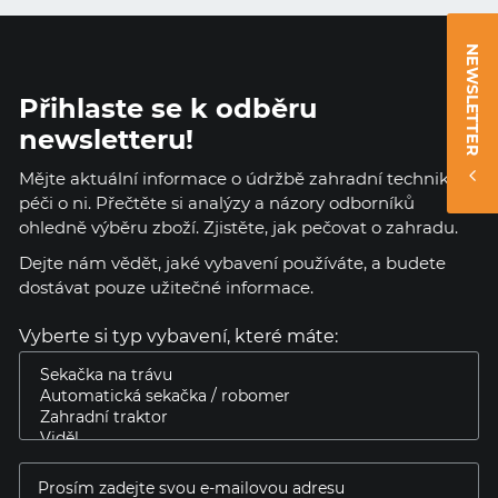
NEWSLETTER
Přihlaste se k odběru
newsletteru!
Mějte aktuální informace o údržbě zahradní techniky a
péči o ni. Přečtěte si analýzy a názory odborníků
ohledně výběru zboží. Zjistěte, jak pečovat o zahradu.
Dejte nám vědět, jaké vybavení používáte, a budete
dostávat pouze užitečné informace.
Vyberte si typ vybavení, které máte: