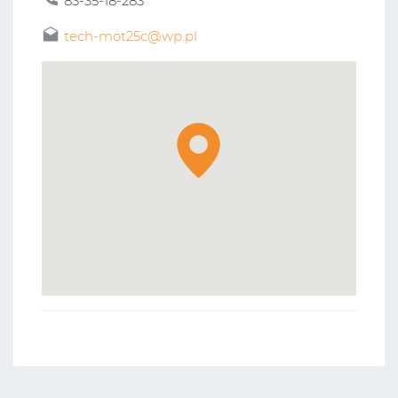
83-35-18-283
tech-mot25c@wp.pl