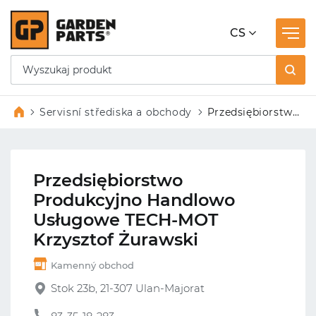
CS
Servisní střediska a obchody
Przedsiębiorstwo
Produkcyjno
Handlowo
Usługowe TECH-
Przedsiębiorstwo
MOT Krzysztof
Produkcyjno Handlowo
Żurawski
Usługowe TECH-MOT
Krzysztof Żurawski
Kamenný obchod
Stok 23b, 21-307 Ulan-Majorat