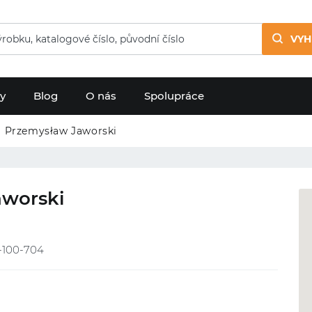
VYH
dy
Blog
O nás
Spolupráce
 Przemysław Jaworski
worski
-100-704