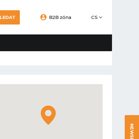
B2B zóna
CS
LEDAT