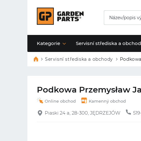
Kategorie
Servisní střediska a obcho
Servisní střediska a obchody
Podkowa
Podkowa Przemysław Ja
Online obchod
Kamenný obchod
Piaski 24 a, 28-300, JĘDRZEJÓW
519