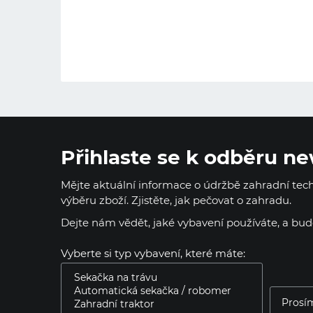
Přihlaste se k odběru ne
Mějte aktuální informace o údržbě zahradní techn
výběru zboží. Zjistěte, jak pečovat o zahradu.
Dejte nám vědět, jaké vybavení používáte, a bu
Vyberte si typ vybavení, které máte: