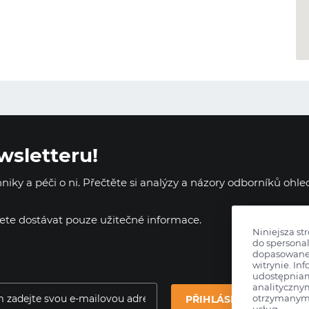
wsletteru!
iky a péči o ni. Přečtěte si analýzy a názory odborníků ohl
dete dostávat pouze užitečné informace.
Niniejsza st
do spersonal
dopasowane 
witrynie. Inf
udostępnia
analityczny
otrzymanymi
PŘIHLÁSIT SE