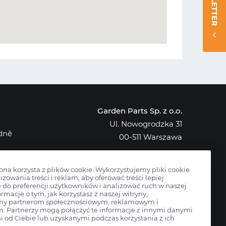
NEWSLETTER
Garden Parts Sp. z o.o.
Ul. Nowogrodzka 31
edně
00-511 Warszawa
NIP: 701-034-91-62
KRS: 0000431421
rona korzysta z plików cookie. Wykorzystujemy pliki cookie
izowania treści i reklam, aby oferować treści lepiej
do preferencji użytkowników i analizować ruch w naszej
ormacje o tym, jak korzystasz z naszej witryny,
my partnerom społecznościowym, reklamowym i
m. Partnerzy mogą połączyć te informacje z innymi danymi
 od Ciebie lub uzyskanymi podczas korzystania z ich