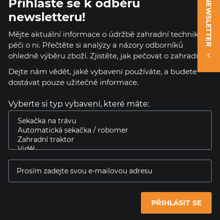
Přihlaste se k odběru
NEWSLETTER
newsletteru!
Mějte aktuální informace o údržbě zahradní techniky a
péči o ni. Přečtěte si analýzy a názory odborníků
ohledně výběru zboží. Zjistěte, jak pečovat o zahradu.
Dejte nám vědět, jaké vybavení používáte, a budete
dostávat pouze užitečné informace.
Vyberte si typ vybavení, které máte:
PŘIHLÁSIT SE