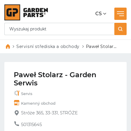
CS
Servisní střediska a obchody
Paweł Stolarz
– Garden
Serwis
Paweł Stolarz - Garden
Serwis
Servis
Kamenný obchod
Stróże 365, 33-331, STRÓŻE
501315645