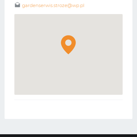
gardenserwis.stroze@wp.pl