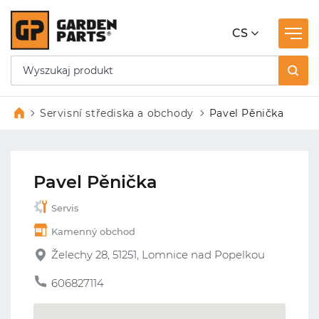
CS
Servisní střediska a obchody
Pavel Pěnička
Pavel Pěnička
Servis
Kamenný obchod
Želechy 28, 51251, Lomnice nad Popelkou
606827114