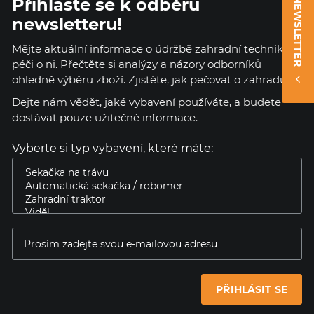
Přihlaste se k odběru
NEWSLETTER
newsletteru!
Mějte aktuální informace o údržbě zahradní techniky a
péči o ni. Přečtěte si analýzy a názory odborníků
ohledně výběru zboží. Zjistěte, jak pečovat o zahradu.
Dejte nám vědět, jaké vybavení používáte, a budete
dostávat pouze užitečné informace.
Vyberte si typ vybavení, které máte:
PŘIHLÁSIT SE