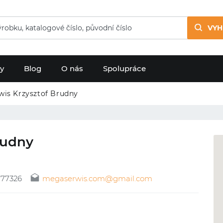
VYH
dy
Blog
O nás
Spolupráce
is Krzysztof Brudny
rudny
177326
megaserwis.com@gmail.com