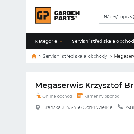
Kategorie
Servisní střediska a obcho
Servisní střediska a obchody
Megaserw
Megaserwis Krzysztof B
Online obchod
Kamenný obchod
Breńska 3, 43-436 Górki Wielkie
798