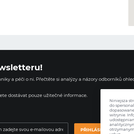
wsletteru!
iky a péči o ni. Přečtěte si analýzy a názory odborníků ohl
dete dostávat pouze užitečné informace.
Niniejsza st
do spersonal
dopasowane 
witrynie. Inf
udostępnia
analityczny
otrzymanymi
PŘIHLÁSIT SE