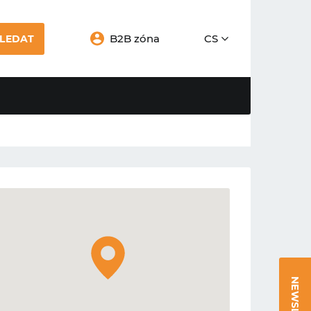
B2B zóna
CS
LEDAT