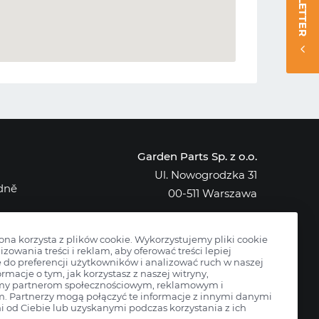
NEWSLETTER
Garden Parts Sp. z o.o.
Ul. Nowogrodzka 31
edně
00-511 Warszawa
NIP: 701-034-91-62
KRS: 0000431421
rona korzysta z plików cookie. Wykorzystujemy pliki cookie
izowania treści i reklam, aby oferować treści lepiej
do preferencji użytkowników i analizować ruch w naszej
ormacje o tym, jak korzystasz z naszej witryny,
my partnerom społecznościowym, reklamowym i
m. Partnerzy mogą połączyć te informacje z innymi danymi
 od Ciebie lub uzyskanymi podczas korzystania z ich