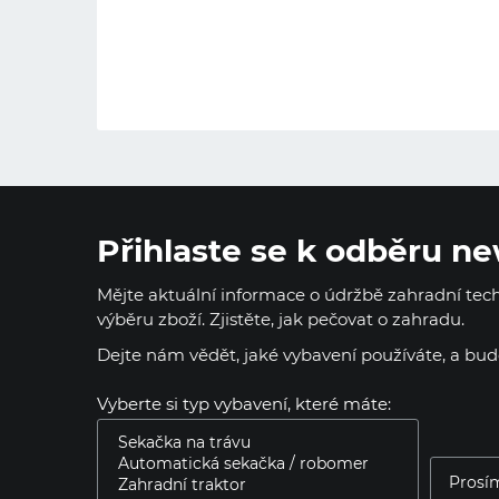
Přihlaste se k odběru ne
Mějte aktuální informace o údržbě zahradní techn
výběru zboží. Zjistěte, jak pečovat o zahradu.
Dejte nám vědět, jaké vybavení používáte, a bu
Vyberte si typ vybavení, které máte: