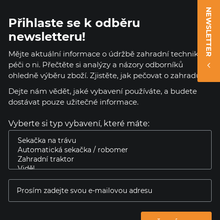
NEWSLETTER
Přihlaste se k odběru
newsletteru!
Mějte aktuální informace o údržbě zahradní techniky a
péči o ni. Přečtěte si analýzy a názory odborníků
ohledně výběru zboží. Zjistěte, jak pečovat o zahradu.
Dejte nám vědět, jaké vybavení používáte, a budete
dostávat pouze užitečné informace.
Vyberte si typ vybavení, které máte: