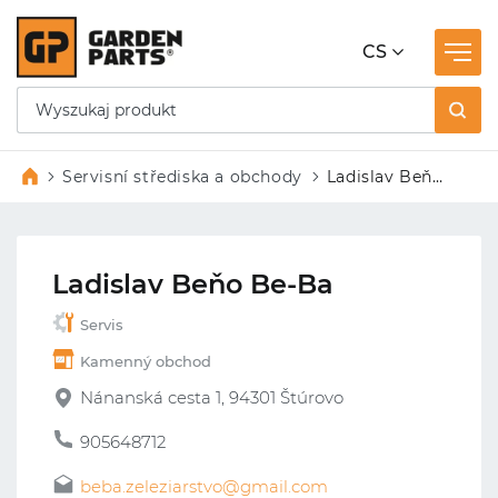
CS
Servisní střediska a obchody
Ladislav Beňo
Be-Ba
Ladislav Beňo Be-Ba
Servis
Kamenný obchod
Nánanská cesta 1, 94301 Štúrovo
905648712
beba.zeleziarstvo@gmail.com