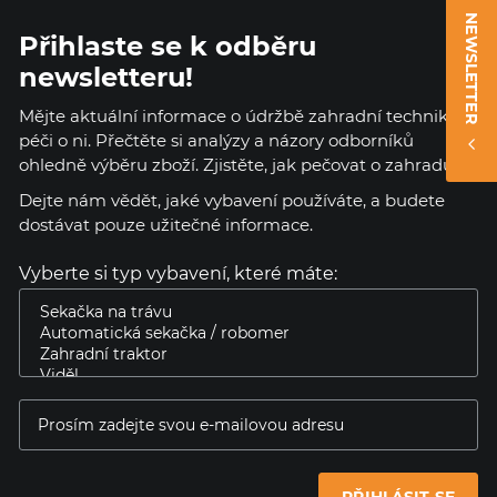
NEWSLETTER
Přihlaste se k odběru
newsletteru!
Mějte aktuální informace o údržbě zahradní techniky a
péči o ni. Přečtěte si analýzy a názory odborníků
ohledně výběru zboží. Zjistěte, jak pečovat o zahradu.
Dejte nám vědět, jaké vybavení používáte, a budete
dostávat pouze užitečné informace.
Vyberte si typ vybavení, které máte: