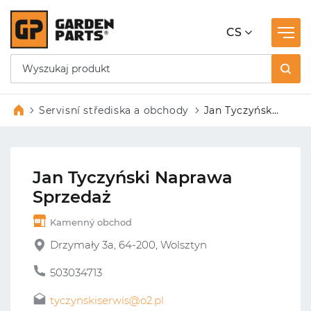
CS
Servisní střediska a obchody
Jan Tyczyński
Naprawa
Sprzedaż
Jan Tyczyński Naprawa
Sprzedaż
Kamenný obchod
Drzymały 3a, 64-200, Wolsztyn
503034713
tyczynskiserwis@o2.pl