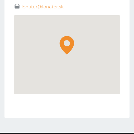
lonater@lonater.sk