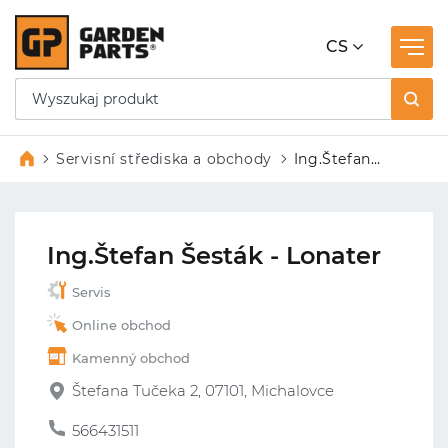
CS
Servisní střediska a obchody
Ing.Štefan
Šesták –
Lonater
Ing.Štefan Šesták - Lonater
Servis
Online obchod
Kamenný obchod
Štefana Tučeka 2, 07101, Michalovce
566431511